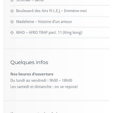
O
n
Boulevard des Airs Ft L.E.J – Emmène-moi
A
m
Madeleine – histoire d’un amour
e
r
MHD – AFRO TRAP part. 11 (King kong)
i
c
a
|
T
I
Quelques infos
M
E
Nos heures d’ouverture
Du lundi au vendredi : 9h00 – 18h00
Les samedi et dimanche : on se repose!