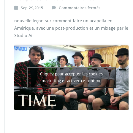
s
Sep 29,2015
Commentaires fermés
u
r
nouvelle leçon sur comment faire un acapella en
S
Amérique, avec une post-production et un mixage par le
t
Studio Air
r
o
m
a
e
S
i
Cliquez pour accepter les cookies
n
marketing et activer ce contenu
g
s
‘T
o
u
s
L
e
s