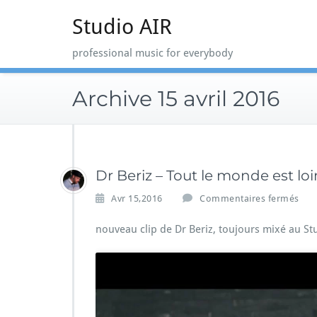
Skip
Studio AIR
to
content
professional music for everybody
Archive 15 avril 2016
Dr Beriz – Tout le monde est loin
s
Avr 15,2016
Commentaires fermés
u
r
nouveau clip de Dr Beriz, toujours mixé au St
D
r
B
e
r
i