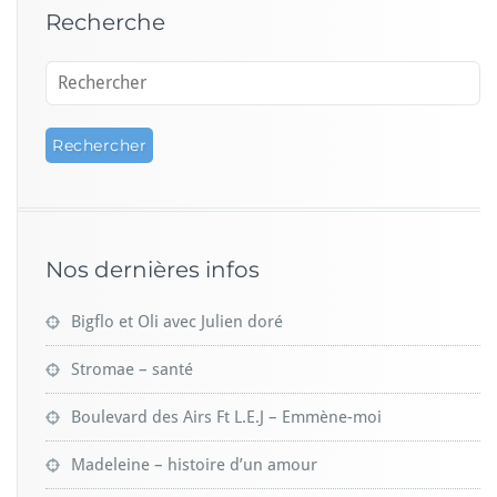
i
Recherche
m
e
n
t
Nos dernières infos
Bigflo et Oli avec Julien doré
Stromae – santé
Boulevard des Airs Ft L.E.J – Emmène-moi
Madeleine – histoire d’un amour