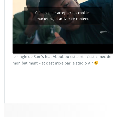
f
e
a
Cliquez pour accepter les cookies
t
marketing et activer ce contenu
A
b
o
u
b
o
u
le single de Sam’s feat Aboubou est sorti, c’est « mec de
–
mon bâtiment » et c’est mixé par le studio Air
m
e
c
d
e
m
o
n
b
â
t