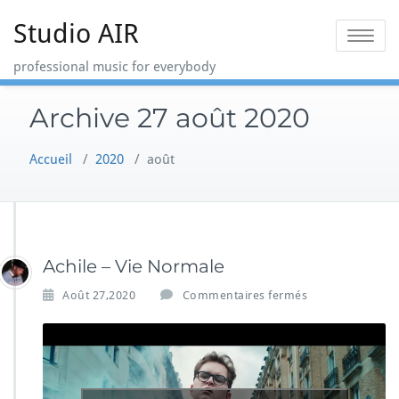
Skip
Studio AIR
to
Toggle na
content
professional music for everybody
Archive 27 août 2020
Accueil
/
2020
/
août
Achile – Vie Normale
s
Août 27,2020
Commentaires fermés
u
r
A
c
h