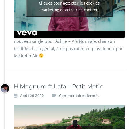
i
Cliquez pour accepter les cookies
l
marketing et activer ce contenu
e
–
V
i
e
N
nouveau single pour Achile – Vie Normale, chanson
o
terrible et clip génial, à ne pas rater, en plus du mix par
r
le Studio Air
m
a
l
e
H Magnum ft Lefa – Petit Matin
s
Août 20,2020
Commentaires fermés
u
r
H
M
a