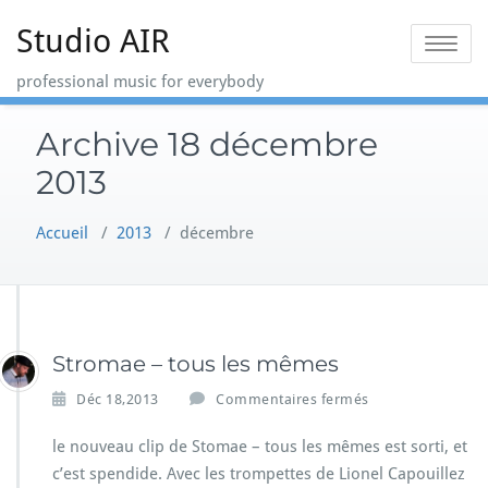
Skip
Studio AIR
to
Toggle na
content
professional music for everybody
Archive 18 décembre
2013
Accueil
/
2013
/
décembre
Stromae – tous les mêmes
s
Déc 18,2013
Commentaires fermés
u
r
le nouveau clip de Stomae – tous les mêmes est sorti, et
S
c’est spendide. Avec les trompettes de Lionel Capouillez
t