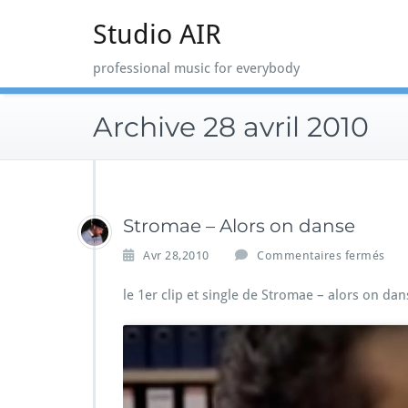
Skip
Studio AIR
to
content
professional music for everybody
Archive 28 avril 2010
Stromae – Alors on danse
s
Avr 28,2010
Commentaires fermés
u
r
le 1er clip et single de Stromae – alors on dan
S
t
r
o
m
a