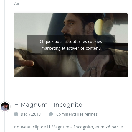
Air
r
é
m
y
F
r
e
Cliquez pour accepter les cookies
r
marketing et activer ce contenu
o
t
–
T
u
D
o
n
n
H Magnum – Incognito
e
s
s
Déc 7,2018
Commentaires fermés
u
r
nouveau clip de H Magnum – Incognito, et mixé par le
H