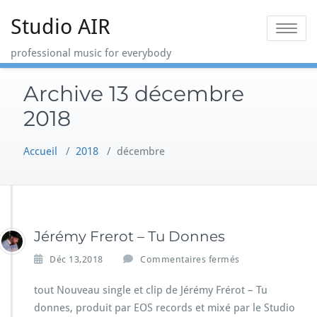
Skip
Studio AIR
to
Toggle na
content
professional music for everybody
Archive 13 décembre
2018
Accueil
/
2018
/
décembre
Jérémy Frerot – Tu Donnes
s
Déc 13,2018
Commentaires fermés
u
r
tout Nouveau single et clip de Jérémy Frérot – Tu
J
donnes, produit par EOS records et mixé par le Studio
é