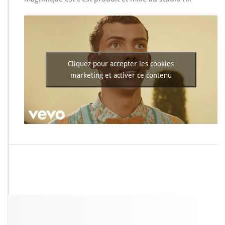
t
r
o
m
a
e
–
Cliquez pour accepter les cookies
P
marketing et activer ce contenu
a
p
a
o
u
t
a
i