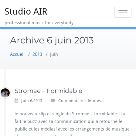
Skip
Studio AIR
to
Toggle na
content
professional music for everybody
Archive 6 juin 2013
Accueil
/
2013
/
juin
Stromae – Formidable
s
Juin 6,2013
Commentaires fermés
u
r
le nouveau clip et single de Stromae – formidable. il a
S
fait le buzz avec sa communication qui a retourné le
t
public et les médias! avec les arrangements de musique
r