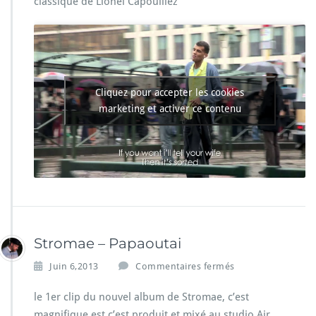
classique de Lionel Capouillez
o
m
a
e
–
F
o
Cliquez pour accepter les cookies
r
marketing et activer ce contenu
m
i
d
a
b
l
e
Stromae – Papaoutai
s
Juin 6,2013
Commentaires fermés
u
r
le 1er clip du nouvel album de Stromae, c’est
S
magnifique est c’est produit et mixé au studio Air