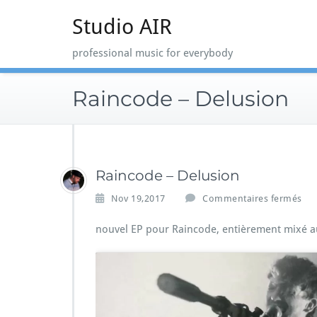
Skip
Studio AIR
to
content
professional music for everybody
Raincode – Delusion
Raincode – Delusion
s
Nov 19,2017
Commentaires fermés
u
r
nouvel EP pour Raincode, entièrement mixé au 
R
a
i
n
c
o