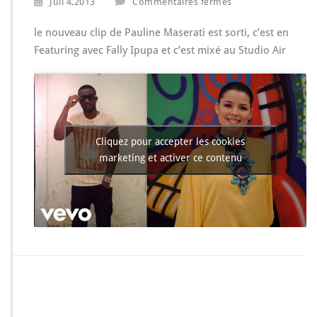
s
Juil 4,2013
Commentaires fermés
u
r
le nouveau clip de Pauline Maserati est sorti, c’est en
P
Featuring avec Fally Ipupa et c’est mixé au Studio Air
a
u
l
i
n
e
M
Cliquez pour accepter les cookies
a
marketing et activer ce contenu
s
e
r
a
t
i
f
t.
F
a
l