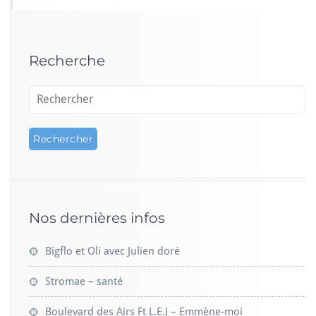
l
y
I
p
Recherche
u
p
a
–
C’e
s
t
j
u
s
t
Nos dernières infos
e
t
o
Bigflo et Oli avec Julien doré
i
e
Stromae – santé
t
m
Boulevard des Airs Ft L.E.J – Emmène-moi