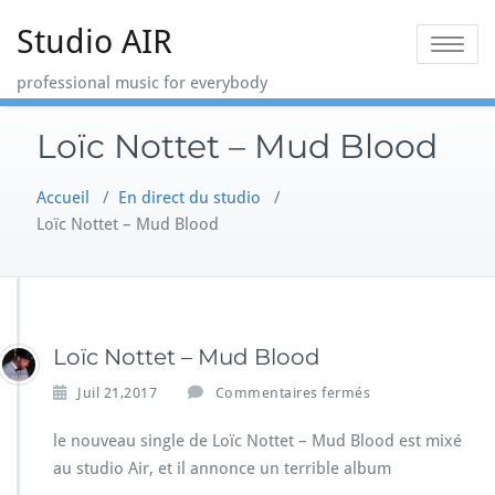
Skip
Studio AIR
to
Toggle na
content
professional music for everybody
Loïc Nottet – Mud Blood
Accueil
/
En direct du studio
/
Loïc Nottet – Mud Blood
Loïc Nottet – Mud Blood
s
Juil 21,2017
Commentaires fermés
u
r
le nouveau single de Loïc Nottet – Mud Blood est mixé
L
au studio Air, et il annonce un terrible album
o