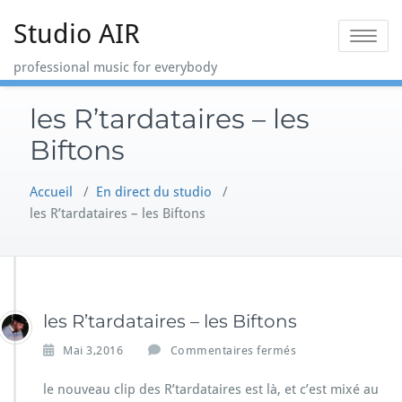
Skip
Studio AIR
to
Toggle na
content
professional music for everybody
les R’tardataires – les
Biftons
Accueil
/
En direct du studio
/
les R’tardataires – les Biftons
les R’tardataires – les Biftons
s
Mai 3,2016
Commentaires fermés
u
r
le nouveau clip des R’tardataires est là, et c’est mixé au