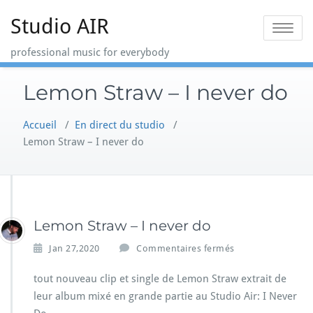
Skip
Studio AIR
to
Toggle na
content
professional music for everybody
Lemon Straw – I never do
Accueil
/
En direct du studio
/
Lemon Straw – I never do
Lemon Straw – I never do
s
Jan 27,2020
Commentaires fermés
u
r
tout nouveau clip et single de Lemon Straw extrait de
L
leur album mixé en grande partie au Studio Air: I Never
e