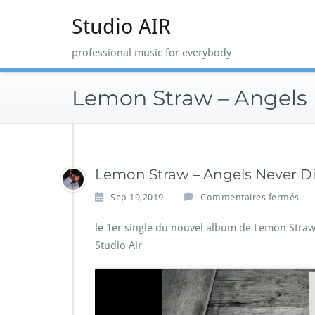
Skip
Studio AIR
to
content
professional music for everybody
Lemon Straw – Angels 
Lemon Straw – Angels Never D
s
Sep 19,2019
Commentaires fermés
u
r
le 1er single du nouvel album de Lemon Straw – 
L
Studio Air
e
m
o
n
S