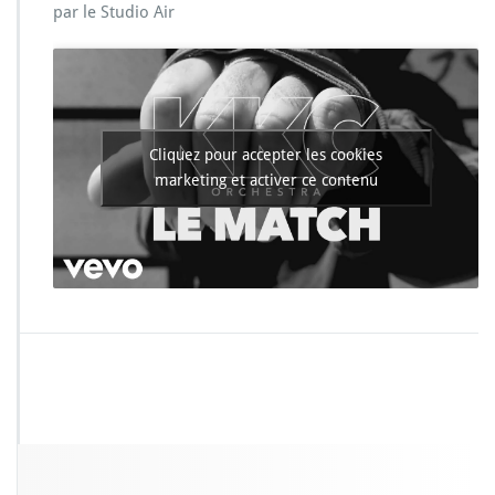
K
par le Studio Air
K
C
O
r
c
h
e
Cliquez pour accepter les cookies
s
marketing et activer ce contenu
t
r
a
–
L
e
M
a
t
c
h