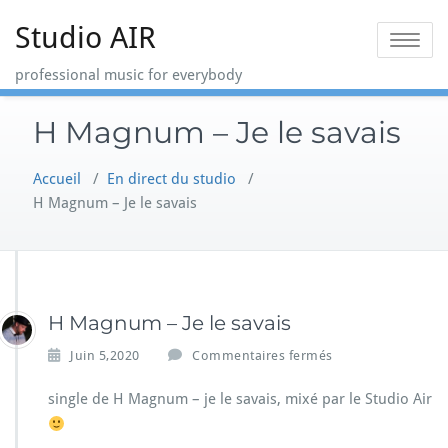
Skip
Studio AIR
to
Toggle na
content
professional music for everybody
H Magnum – Je le savais
Accueil
/
En direct du studio
/
H Magnum – Je le savais
H Magnum – Je le savais
s
Juin 5,2020
Commentaires fermés
u
r
single de H Magnum – je le savais, mixé par le Studio Air
H
M