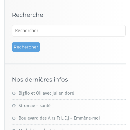
v
a
Recherche
i
s
p
r
é
v
e
n
u
e
Nos dernières infos
Bigflo et Oli avec Julien doré
Stromae – santé
Boulevard des Airs Ft L.E.J – Emmène-moi