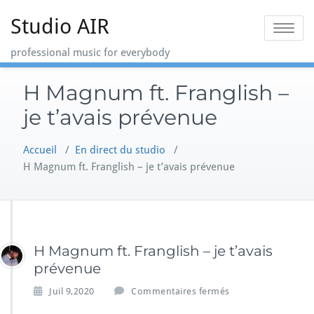
Skip
Studio AIR
to
Toggle na
content
professional music for everybody
H Magnum ft. Franglish –
je t’avais prévenue
Accueil
/
En direct du studio
/
H Magnum ft. Franglish – je t’avais prévenue
H Magnum ft. Franglish – je t’avais
prévenue
s
Juil 9,2020
Commentaires fermés
u