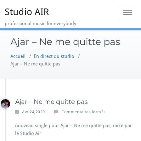
Skip
Studio AIR
to
Toggle na
content
professional music for everybody
Ajar – Ne me quitte pas
Accueil
/
En direct du studio
/
Ajar – Ne me quitte pas
Ajar – Ne me quitte pas
s
Avr 24,2020
Commentaires fermés
u
r
nouveau single pour Ajar – Ne me quitte pas, mixé par
A
le Studio Air
j